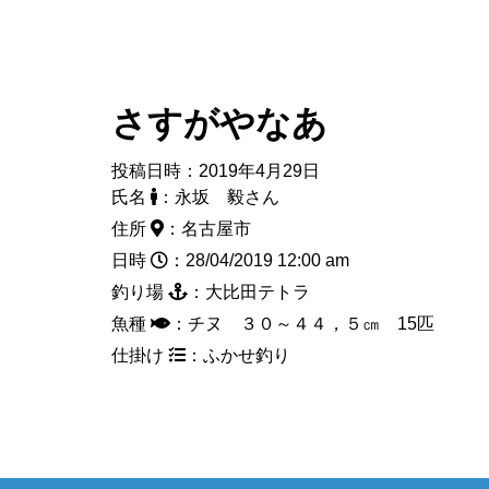
さすがやなあ
投稿日時：2019年4月29日
氏名
：永坂 毅さん
住所
：名古屋市
日時
：28/04/2019 12:00 am
釣り場
：大比田テトラ
魚種
：チヌ ３０～４４，５㎝ 15匹
仕掛け
：ふかせ釣り