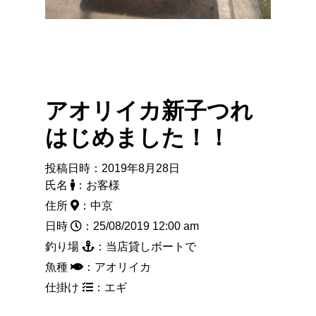
アオリイカ新子つれ
はじめました！！
投稿日時：2019年8月28日
氏名
：お客様
住所
：中京
日時
：25/08/2019 12:00 am
釣り場
：当店貸しボートで
魚種
：アオリイカ
仕掛け
：エギ