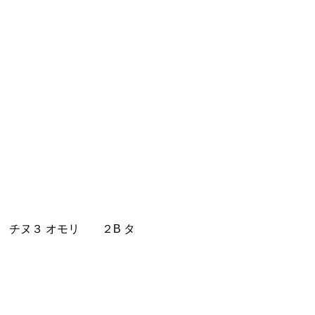
針 チヌ３ オモリ ２B タ