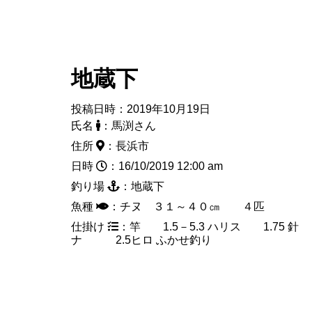
地蔵下
投稿日時：2019年10月19日
氏名
：馬渕さん
住所
：長浜市
日時
：16/10/2019 12:00 am
釣り場
：地蔵下
魚種
：チヌ ３１～４０㎝ ４匹
仕掛け
：竿 1.5－5.3 ハリス 1.75 
ナ 2.5ヒロ ふかせ釣り