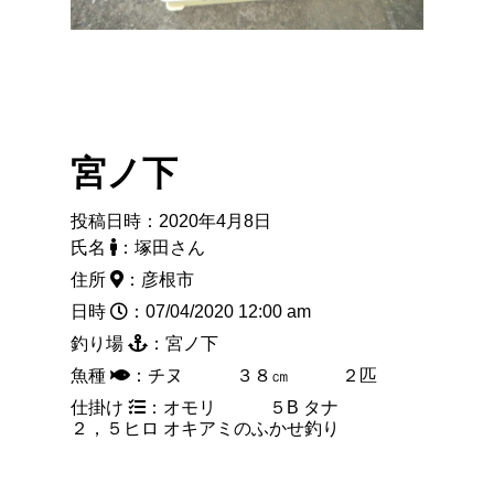
宮ノ下
投稿日時：2020年4月8日
氏名
：塚田さん
住所
：彦根市
日時
：07/04/2020 12:00 am
釣り場
：宮ノ下
魚種
：チヌ ３８㎝ ２匹
仕掛け
：オモリ ５B タナ
２，５ヒロ オキアミのふかせ釣り