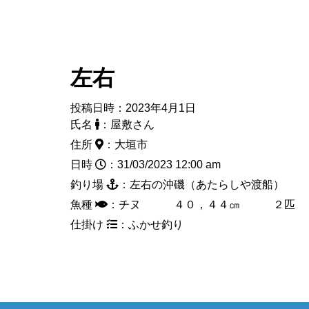
左右
投稿日時：2023年4月1日
氏名
：屋敷さん
住所
：大垣市
日時
：31/03/2023 12:00 am
釣り場
：左右の沖磯（あたらしや渡船）
魚種
：チヌ ４０，４４㎝ ２匹
仕掛け
：ふかせ釣り