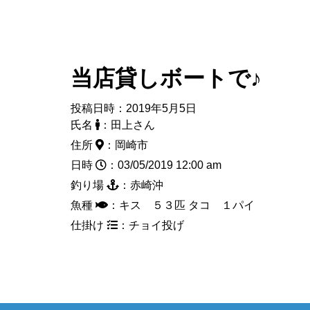
当店貸しボートで♪
投稿日時：2019年5月5日
氏名
：田上さん
住所
：岡崎市
日時
：03/05/2019 12:00 am
釣り場
：赤崎沖
魚種
：キス ５３匹 タコ １パイ
仕掛け
：チョイ投げ