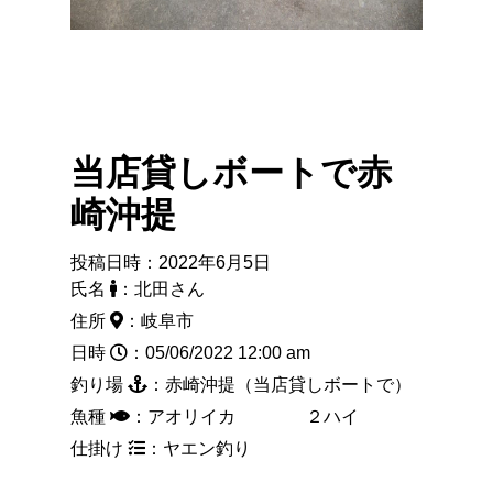
当店貸しボートで赤
崎沖提
投稿日時：2022年6月5日
氏名
：北田さん
住所
：岐阜市
日時
：05/06/2022 12:00 am
釣り場
：赤崎沖提（当店貸しボートで）
魚種
：アオリイカ ２ハイ
仕掛け
：ヤエン釣り