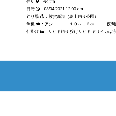
住所
：長浜市
日時
：08/04/2021 12:00 am
釣り場
：敦賀新港（鞠山釣り公園）
魚種
：アジ １０～１６㎝ 夜間は入
仕掛け
：サビキ釣り 投げサビキ ヤリイカは