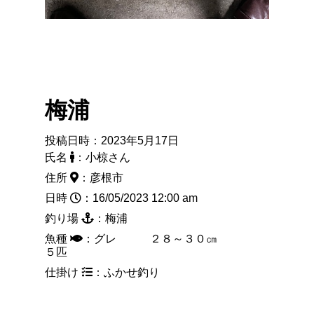
梅浦
投稿日時：2023年5月17日
氏名
：小椋さん
住所
：彦根市
日時
：16/05/2023 12:00 am
釣り場
：梅浦
魚種
：グレ ２８～３０㎝
５匹
仕掛け
：ふかせ釣り