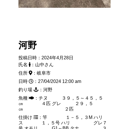
河野
投稿日時：2024年4月28日
氏名
：山中さん
住所
：岐阜市
日時
：27/04/2024 12:00 am
釣り場
：河野
魚種
：チヌ ３９，５～４５，５
㎝ ４匹 グレ ２９，５
㎝ ２匹
仕掛け
：竿 １－５，３M ハリ
ス １，５号 ハリ グレ７
号 オモリ G1～BB タナ ３