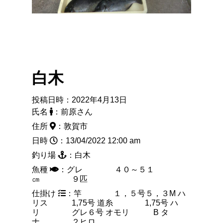
白木
投稿日時：2022年4月13日
氏名
：前原さん
住所
：敦賀市
日時
：13/04/2022 12:00 am
釣り場
：白木
魚種
：グレ ４０～５１
㎝ ９匹
仕掛け
：竿 １，５号５，３M ハ
リス 1,75号 道糸 1,75号 ハ
リ グレ６号 オモリ B タ
ナ ２ヒロ