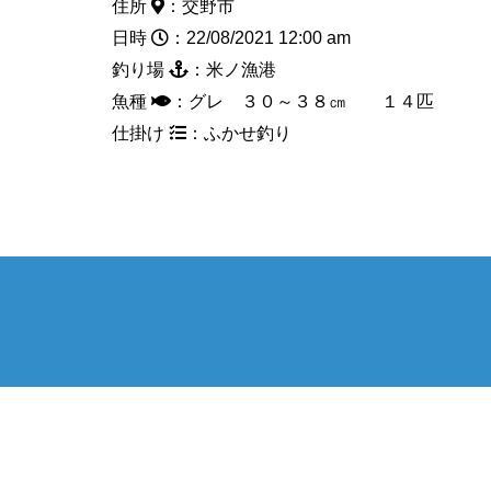
住所
：交野市
日時
：22/08/2021 12:00 am
釣り場
：米ノ漁港
魚種
：グレ ３０～３８㎝ １４匹
仕掛け
：ふかせ釣り