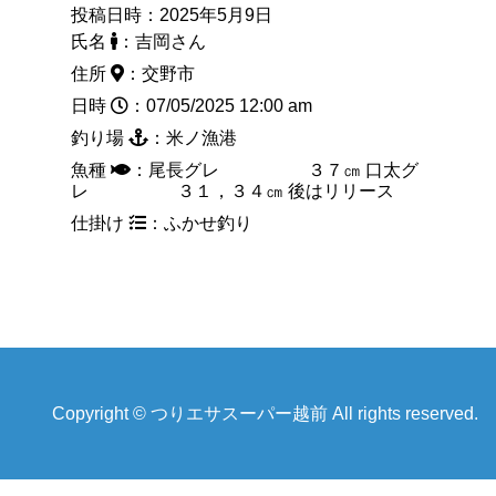
投稿日時：2025年5月9日
氏名
：吉岡さん
住所
：交野市
日時
：07/05/2025 12:00 am
釣り場
：米ノ漁港
魚種
：尾長グレ ３７㎝ 口太グ
レ ３１，３４㎝ 後はリリース
仕掛け
：ふかせ釣り
Copyright © つりエサスーパー越前 All rights reserved.