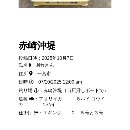
赤崎沖堤
投稿日時：2025年10月7日
氏名
：則竹さん
住所
：一宮市
日時
：07/10/2025 12:00 am
釣り場
：赤崎沖堤（当店貸しボートで）
魚種
：アオリイカ ８ハイ コウイ
カ １ハイ
仕掛け
：エギング ２．５号と３号