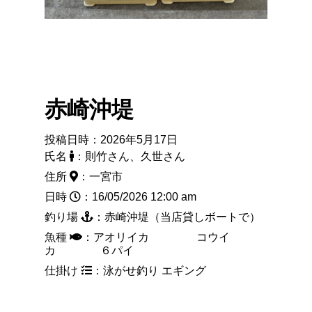
赤崎沖堤
投稿日時：2026年5月17日
氏名
：則竹さん、久世さん
住所
：一宮市
日時
：16/05/2026 12:00 am
釣り場
：赤崎沖堤（当店貸しボートで）
魚種
：アオリイカ コウイ
カ ６パイ
仕掛け
：泳がせ釣り エギング