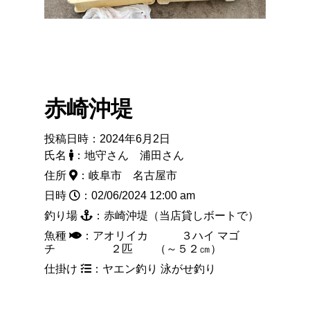
赤崎沖堤
投稿日時：2024年6月2日
氏名
：地守さん 浦田さん
住所
：岐阜市 名古屋市
日時
：02/06/2024 12:00 am
釣り場
：赤崎沖堤（当店貸しボートで）
魚種
：アオリイカ ３ハイ マゴ
チ ２匹 （～５２㎝）
仕掛け
：ヤエン釣り 泳がせ釣り