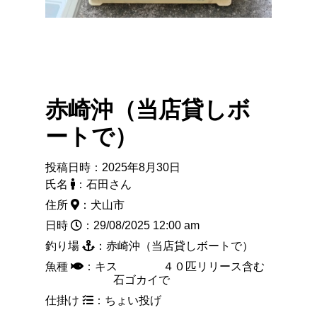
赤崎沖（当店貸しボ
ートで）
投稿日時：2025年8月30日
氏名
：石田さん
住所
：犬山市
日時
：29/08/2025 12:00 am
釣り場
：赤崎沖（当店貸しボートで）
魚種
：キス ４０匹リリース含む
石ゴカイで
仕掛け
：ちょい投げ