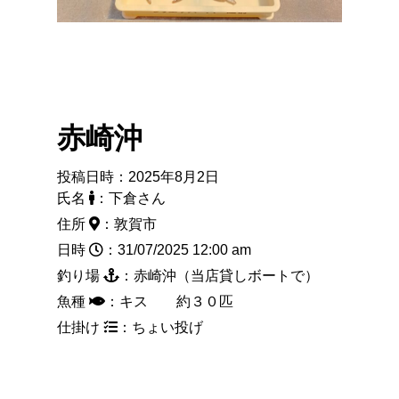
赤崎沖
投稿日時：2025年8月2日
氏名
：下倉さん
住所
：敦賀市
日時
：31/07/2025 12:00 am
釣り場
：赤崎沖（当店貸しボートで）
魚種
：キス 約３０匹
仕掛け
：ちょい投げ