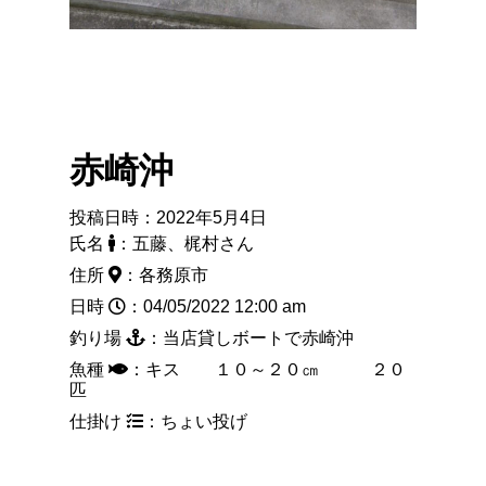
赤崎沖
投稿日時：2022年5月4日
氏名
：五藤、梶村さん
住所
：各務原市
日時
：04/05/2022 12:00 am
釣り場
：当店貸しボートで赤崎沖
魚種
：キス １０～２０㎝ ２０
匹
仕掛け
：ちょい投げ