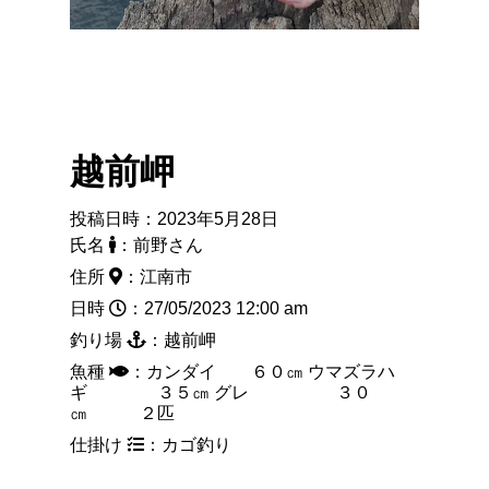
越前岬
投稿日時：2023年5月28日
氏名
：前野さん
住所
：江南市
日時
：27/05/2023 12:00 am
釣り場
：越前岬
魚種
：カンダイ ６０㎝ ウマズラハ
ギ ３５㎝ グレ ３０
㎝ ２匹
仕掛け
：カゴ釣り