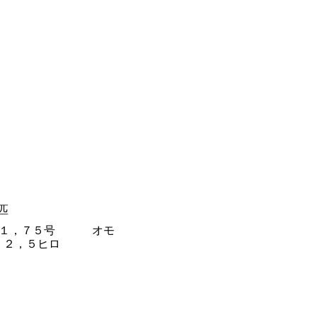
匹
，７５号 オモ
５ヒロ