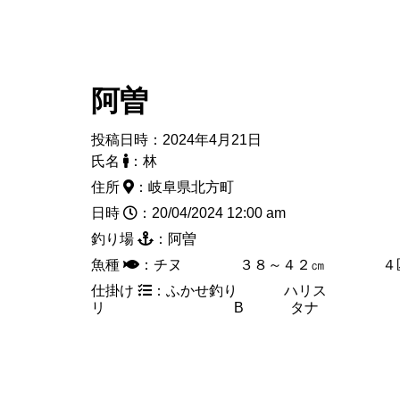
阿曽
投稿日時：2024年4月21日
氏名
：林
住所
：岐阜県北方町
日時
：20/04/2024 12:00 am
釣り場
：阿曽
魚種
：チヌ ３８～４２㎝ ４
仕掛け
：ふかせ釣り ハリス １
リ B タナ ２，